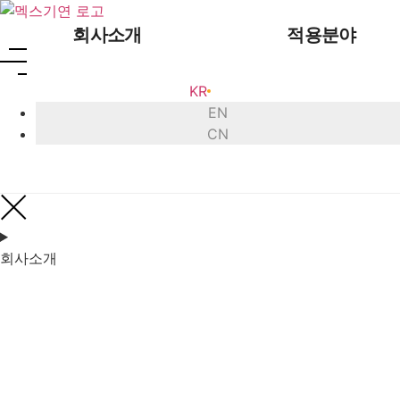
콘텐츠로
건너뛰기
회사소개
적용분야
KR
EN
CN
인사말
초음파 
회사 연혁
초음파
회사소개
인증 현황
초음
글로벌 네트워크
초음파 
오시는 길
초음파 
초음
초음파