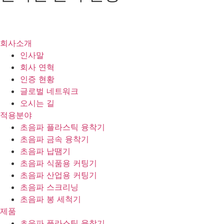
제품 및
견적문의
회사소개
인사말
회사 연혁
인증 현황
글로벌 네트워크
오시는 길
적용분야
초음파 플라스틱 융착기
초음파 금속 융착기
초음파 납땜기
초음파 식품용 커팅기
초음파 산업용 커팅기
초음파 스크리닝
초음파 봉 세척기
제품
초음파 플라스틱 융착기