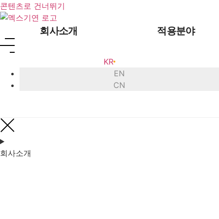
콘텐츠로 건너뛰기
회사소개
적용분야
KR
EN
CN
인사말
초음파 
회사 연혁
초음파
회사소개
인증 현황
초음
글로벌 네트워크
초음파 
오시는 길
초음파 
초음
초음파