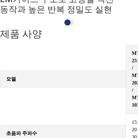
동작과 높은 반복 정밀도 실현
제품 사양
MT
25
/
MT
모델
20
/
MT
10
15 
20 
초음파 주파수
30