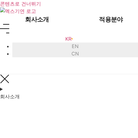
콘텐츠로 건너뛰기
회사소개
적용분야
KR
EN
CN
인사말
초음파 
회사 연혁
초음파
회사소개
인증 현황
초음
글로벌 네트워크
초음파 
오시는 길
초음파 
초음
초음파