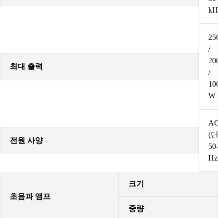
kH
25
/
20
최대 출력
/
10
W
AC
(단
전원 사양
50
Hz
크기
초음파 앰프
중량