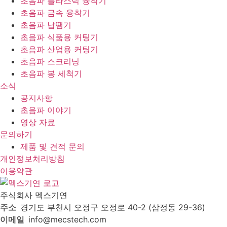
초음파 플라스틱 융착기
초음파 금속 융착기
초음파 납땜기
초음파 식품용 커팅기
초음파 산업용 커팅기
초음파 스크리닝
초음파 봉 세척기
소식
공지사항
초음파 이야기
영상 자료
문의하기
제품 및 견적 문의
개인정보처리방침
이용약관
주식회사 멕스기연
주소
경기도 부천시 오정구 오정로 40-2 (삼정동 29-36)
이메일
info@mecstech.com