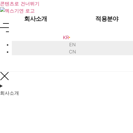
콘텐츠로 건너뛰기
회사소개
적용분야
KR
EN
CN
인사말
초음파 
회사 연혁
초음파
회사소개
인증 현황
초음
글로벌 네트워크
초음파 
오시는 길
초음파 
초음
초음파