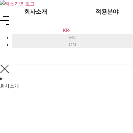
콘텐츠로
건너뛰기
회사소개
적용분야
KR
EN
CN
인사말
초음파 
회사 연혁
초음파
회사소개
인증 현황
초음
글로벌 네트워크
초음파 
오시는 길
초음파 
초음
초음파