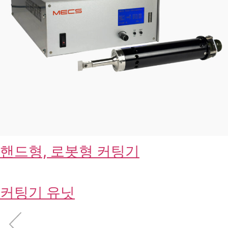
핸드형, 로봇형 커팅기
커팅기 유닛