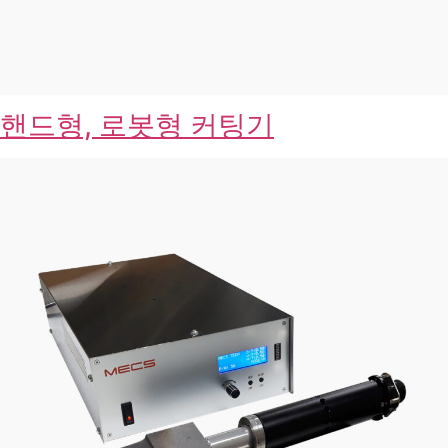
핸드형, 로봇형 커팅기