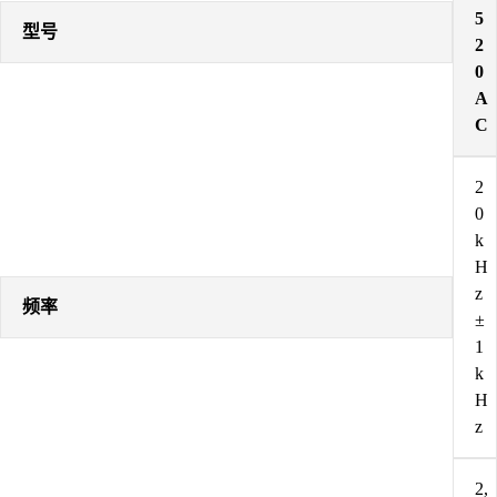
5
型号
2
0
A
C
2
0
k
H
z
频率
±
1
k
H
z
2,