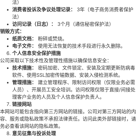
法）
消
费
者投
诉
及
争
议处
理
记录
：
3年（电子商务消费者保护
法）
访问记录
（日志）：
3个月（通信秘密保护法）
销
毁方式：
纸质
文
档
：
粉碎或焚烧。
电
子文件：
使用无法恢复的技术手段进行永久删除。
个
人信息安全保
护
措施
公司采取以下技术性及管理性措施以确保信息安全：
技
术
措施：
密码加密、文件锁定、安装及定期更新防病毒
软件、使用SSL加密传输数据、安装入侵检测系统。
管理措施：
建立管理程序、限制访问权限（仅限业务必需
人员）、开展员工安全培训。访问权限仅限于直接/间接处
理客户业务的人员及个人信息保护负责人。
链
接
网
站
本网站可能包含指向第三方网站的链接。公司对第三方网站的内
容、服务或隐私政策不承担法律责任。访问此类外部链接时，请
务必查看该网站的隐私政策。
意
见
征集
与
投
诉处
理