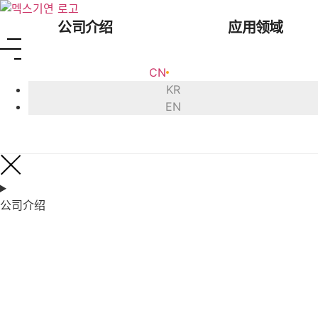
跳
到
公司介绍
应用领域
内
容
CN
KR
EN
公司致辞
超声
公司履历
超声
公司介绍
认证书
超
全球网络
超声
来访路线
超声
超声
超声