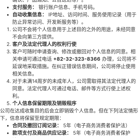
支付服
务
：
银行账户信息、手机号码。
自
动
收集信息：
IP地址、访问时间、服务使用记录（用于
防止异常访问、开发新服务等）。
公司不会将个人信息用于上述目的之外的用途，未经同意
不会向第三方提供。
客
户
及法定代理人的
权
利行使
客户可随时申请查询、修改或撤回对个人信息的同意。相
关申请可通过电话
+82-32-323-8366
办理，公司将不
延误地采取措施。在纠正错误信息期间，公司将停止使用
相关信息。
对于未满14周岁的未成年人，公司需取得其法定代理人的
同意。法定代理人可通过电话、邮件等方式行使上述权
利。
个
人信息保留期限及
销
毁程序
公司在达成收集目的后会立即销毁个人信息。但在下列法定情形
下，信息将保留至规定期限：
合同及撤回
订阅记录
：
5年（电子商务消费者保护法）
款
项
支付及商品供
应记录
：
5年（电子商务消费者保护