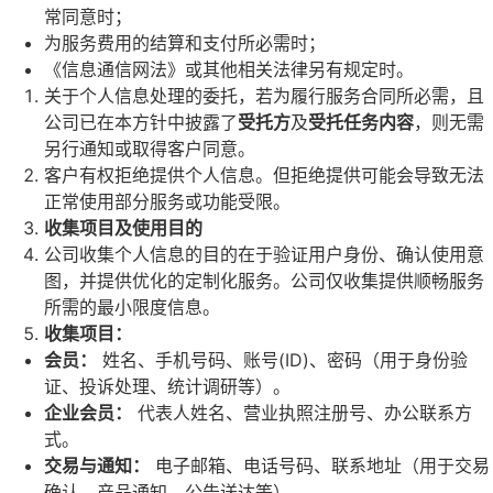
常同意时；
为服务费用的结算和支付所必需时；
《信息通信网法》或其他相关法律另有规定时。
关于个人信息处理的委托，若为履行服务合同所必需，且
公司已在本方针中披露了
受托方
及
受托任
务内
容
，则无需
另行通知或取得客户同意。
客户有权拒绝提供个人信息。但拒绝提供可能会导致无法
正常使用部分服务或功能受限。
收集
项
目及使用目的
公司收集个人信息的目的在于验证用户身份、确认使用意
图，并提供优化的定制化服务。公司仅收集提供顺畅服务
所需的最小限度信息。
收集
项
目：
会
员
：
姓名、手机号码、账号(ID)、密码（用于身份验
证、投诉处理、统计调研等）。
企
业会员
：
代表人姓名、营业执照注册号、办公联系方
式。
交易
与
通知：
电子邮箱、电话号码、联系地址（用于交易
确认、产品通知、公告送达等）。