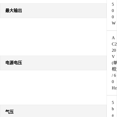
5
最大输出
0
0
W
A
C2
20
V
电源电压
(
相
/ 6
0
Hz
5
b
气压
a