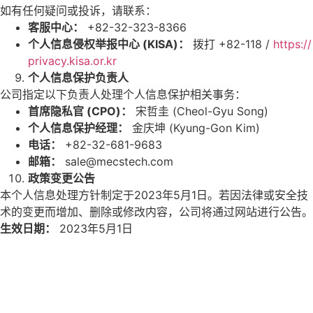
如有任何疑问或投诉，请联系：
客服中心：
+82-32-323-8366
个
人信息侵
权举报
中心 (KISA)：
拨打 +82-118 /
https://
privacy.kisa.or.kr
个
人信息保
护负责
人
公司指定以下负责人处理个人信息保护相关事务：
首席
隐
私官 (CPO)：
宋哲圭 (Cheol-Gyu Song)
个
人信息保
护经
理：
金庆坤 (Kyung-Gon Kim)
电话
：
+82-32-681-9683
邮
箱：
sale@mecstech.com
政策
变
更公告
本个人信息处理方针制定于2023年5月1日。若因法律或安全技
术的变更而增加、删除或修改内容，公司将通过网站进行公告。
生效日期：
2023年5月1日